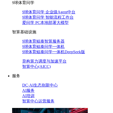
9球体育问学
9球体育问学 企业级Agent中台
9球体育问学 智能流程工作台
爱问学 PC本地部署大模型
智算基础设施
9球体育鲲泰智算服务器
9球体育鲲泰问学一体机
9球体育鲲泰问学一体机DeepSeek版
异构算力调度与加速平台
智算中心(AICC)
服务
DC·AI生态创新中心
AI服务
AI培训
智算中心运营服务