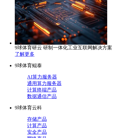
9球体育研云 研制一体化工业互联网解决方案
了解更多
9球体育鲲泰
AI算力服务器
通用算力服务器
计算终端产品
数据通信产品
9球体育云科
存储产品
计算产品
安全产品