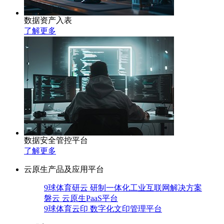
数据资产入表
了解更多
数据安全管控平台
了解更多
云原生产品及应用平台
9球体育研云 研制一体化工业互联网解决方案
磐云 云原生PaaS平台
9球体育云印 数字化文印管理平台