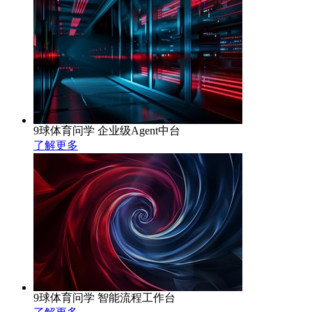
9球体育问学 企业级Agent中台
了解更多
9球体育问学 智能流程工作台