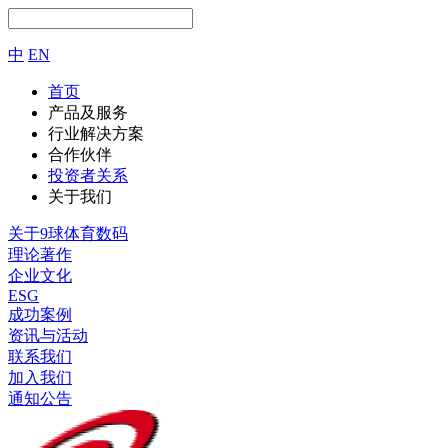
中
EN
首页
产品及服务
行业解决方案
合作伙伴
投资者关系
关于我们
关于9球体育数码
理论著作
企业文化
ESG
成功案例
资讯与活动
联系我们
加入我们
通知公告