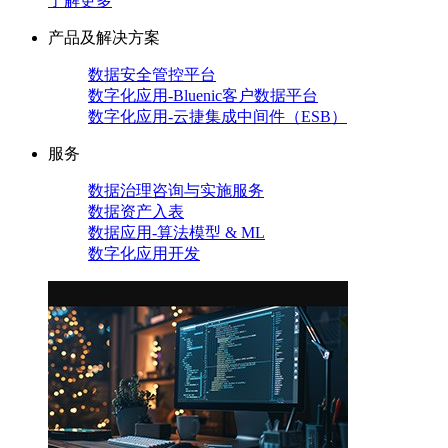
了解更多
产品及解决方案
数据安全管控平台
数字化应用-Bluenic客户数据平台
数字化应用-云捷集成中间件（ESB）
服务
数据治理咨询与实施服务
数据资产入表
数据应用-算法模型 & ML
数字化应用开发